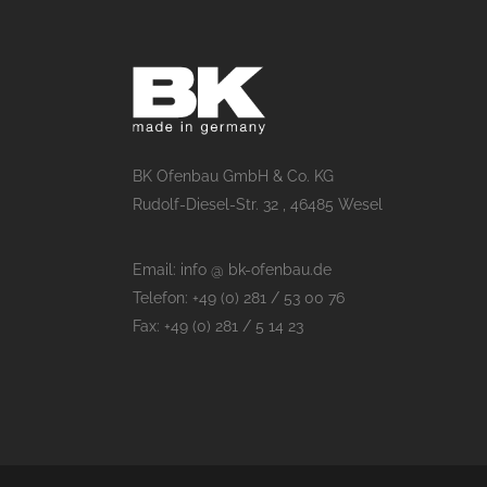
BK Ofenbau GmbH & Co. KG
Rudolf-Diesel-Str. 32 , 46485 Wesel
Email: info @ bk-ofenbau.de
Telefon: +49 (0) 281 / 53 00 76
Fax: +49 (0) 281 / 5 14 23