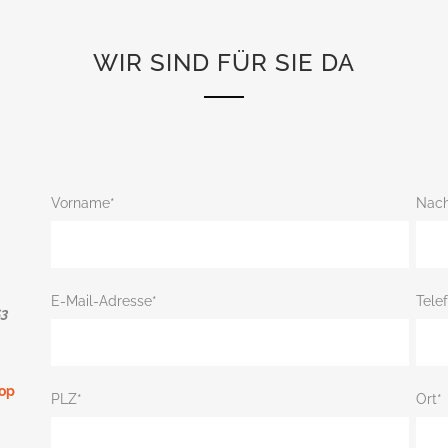
WIR SIND FÜR SIE DA
Vorname*
Nac
E-Mail-Adresse*
Tele
53
hop
PLZ*
Ort*