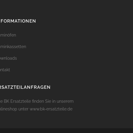
NFORMATIONEN
minöfen
minkassetten
ownloads
ntakt
RSATZTEILANFRAGEN
le BK Ersatzteile finden Sie in unserem
lineshop unter
www.bk-ersatzteile.de