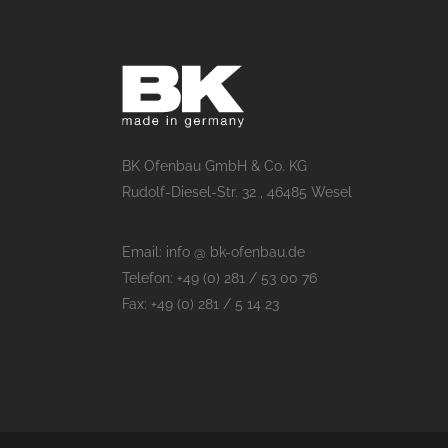
BK Ofenbau GmbH & Co. KG
Rudolf-Diesel-Str. 32 , 46485 Wesel
Email: info @ bk-ofenbau.de
Telefon: +49 (0) 281 / 53 00 76
Fax: +49 (0) 281 / 5 14 23