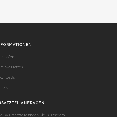
NFORMATIONEN
minöfen
minkassetten
ownloads
ntakt
RSATZTEILANFRAGEN
le BK Ersatzteile finden Sie in unserem