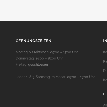
ÖFFNUNGSZEITEN
I
Montag bis Mittwoch: 09:00 – 13:00 Uhr
Ka
Donnerstag: 14:00 – 18:00 Uhr
Ka
Freitag:
geschlossen
D
Jeden 1. & 3. Samstag im Monat: 09:00 – 13:00 Uhr
Ko
E
Al