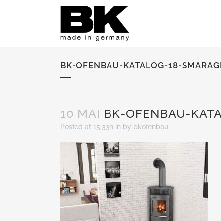
BK-OFENBAU-KATALOG-18-SMARAG
10 MAI
BK-OFENBAU-KATA
Posted at 15:33h
in
by
bkofenbau