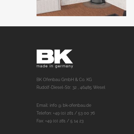
BK Ofenbau GmbH & Co. KG
Rudolf-Diesel-Str. 32 , 46485 Wesel
Email: info @ bk-ofenbau.de
Telefon: +49 (0) 281 / 53 00 76
Fax: +49 (0) 281 / 5 14 23