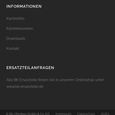
INFORMATIONEN
Kaminöfen
Kaminkassetten
Downloads
Kontakt
ERSATZTEILANFRAGEN
Alle BK Ersatzteile finden Sie in unserem Onlineshop unter
www.bk-ersatzteile.de
© BK Ofenbau GmbH & Co. KG
Impressum
Datenschutz
AGB´s