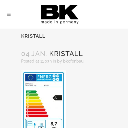
KRISTALL
04 JAN.
KRISTALL
Posted at 11:03h
in
by
bkofenbau