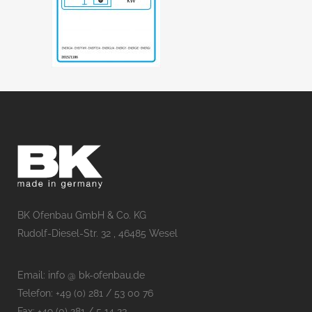
BK Ofenbau GmbH & Co. KG
Rudolf-Diesel-Str. 32 , 46485 Wesel
Email: info @ bk-ofenbau.de
Telefon: +49 (0) 281 / 53 00 76
Fax: +49 (0) 281 / 5 14 23