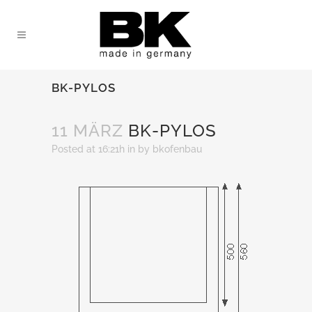
BK-PYLOS
11 MÄRZ
BK-PYLOS
Posted at 16:21h
in
by
bkofenbau