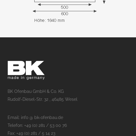
BK Ofenbau GmbH & Co. KG
Rudolf-Diesel-Str. 32 , 46485 Wesel
Email: info @ bk-ofenbau.de
Telefon: +49 (0) 281 / 53 00 76
Fax: +49 (0) 281 / 5 14 23