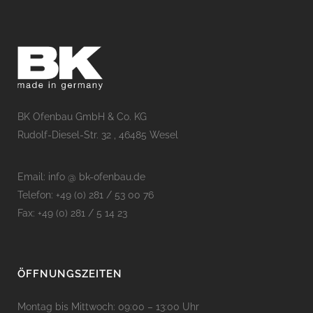
BK Ofenbau GmbH & Co. KG
Rudolf-Diesel-Str. 32 , 46485 Wesel
Email: info @ bk-ofenbau.de
Telefon: +49 (0) 281 / 53 00 76
Fax: +49 (0) 281 / 5 14 23
ÖFFNUNGSZEITEN
Montag bis Mittwoch: 09:00 – 13:00 Uhr