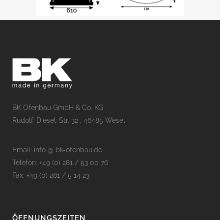
BK Ofenbau GmbH & Co. KG
Rudolf-Diesel-Str. 32 , 46485 Wesel
Email: info @ bk-ofenbau.de
Telefon: +49 (0) 281 / 53 00 76
Fax: +49 (0) 281 / 5 14 23
ÖFFNUNGSZEITEN