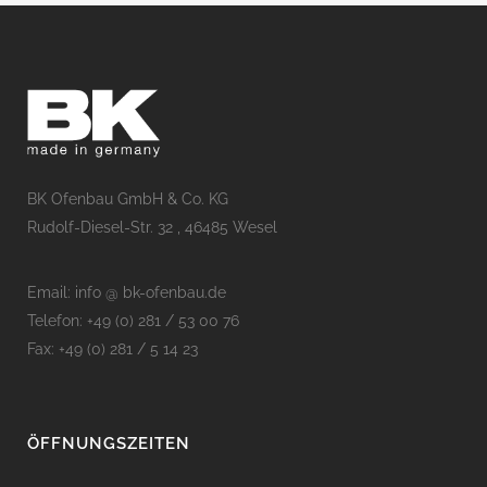
BK Ofenbau GmbH & Co. KG
Rudolf-Diesel-Str. 32 , 46485 Wesel
Email: info @ bk-ofenbau.de
Telefon: +49 (0) 281 / 53 00 76
Fax: +49 (0) 281 / 5 14 23
ÖFFNUNGSZEITEN